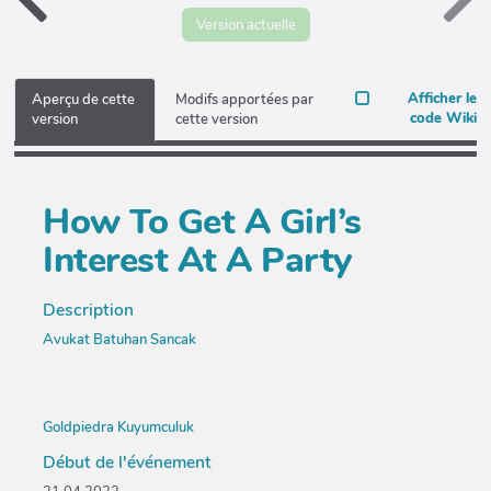
Version actuelle
Afficher le
Aperçu de cette
Modifs apportées par
code Wiki
version
cette version
How To Get A Girl’s
Interest At A Party
Description
Avukat Batuhan Sancak
Goldpiedra Kuyumculuk
Début de l'événement