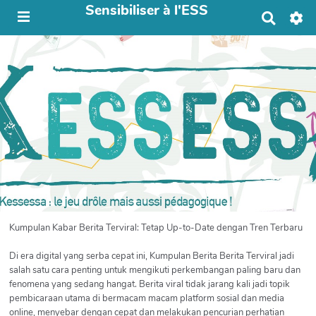
Sensibiliser à l'ESS
R
e
c
h
e
r
c
h
e
r
Kumpulan Kabar Berita Terviral: Tetap Up-to-Date dengan Tren Terbaru
Di era digital yang serba cepat ini, Kumpulan Berita Berita Terviral jadi
salah satu cara penting untuk mengikuti perkembangan paling baru dan
fenomena yang sedang hangat. Berita viral tidak jarang kali jadi topik
pembicaraan utama di bermacam macam platform sosial dan media
online, menyebar dengan cepat dan melakukan pencurian perhatian