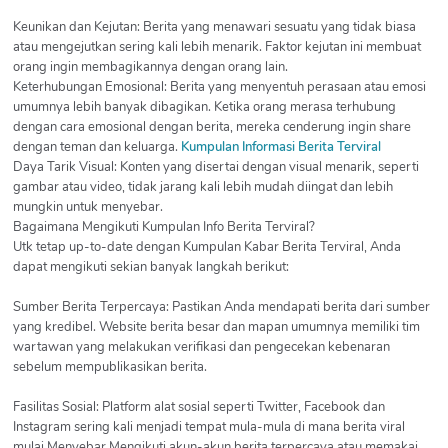
Keunikan dan Kejutan: Berita yang menawari sesuatu yang tidak biasa
atau mengejutkan sering kali lebih menarik. Faktor kejutan ini membuat
orang ingin membagikannya dengan orang lain.
Keterhubungan Emosional: Berita yang menyentuh perasaan atau emosi
umumnya lebih banyak dibagikan. Ketika orang merasa terhubung
dengan cara emosional dengan berita, mereka cenderung ingin share
dengan teman dan keluarga.
Kumpulan Informasi Berita Terviral
Daya Tarik Visual: Konten yang disertai dengan visual menarik, seperti
gambar atau video, tidak jarang kali lebih mudah diingat dan lebih
mungkin untuk menyebar.
Bagaimana Mengikuti Kumpulan Info Berita Terviral?
Utk tetap up-to-date dengan Kumpulan Kabar Berita Terviral, Anda
dapat mengikuti sekian banyak langkah berikut:
Sumber Berita Terpercaya: Pastikan Anda mendapati berita dari sumber
yang kredibel. Website berita besar dan mapan umumnya memiliki tim
wartawan yang melakukan verifikasi dan pengecekan kebenaran
sebelum mempublikasikan berita.
Fasilitas Sosial: Platform alat sosial seperti Twitter, Facebook dan
Instagram sering kali menjadi tempat mula-mula di mana berita viral
mulai Menyebar Mengikuti akun-akun berita terpercaya atau memakai