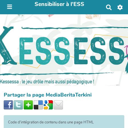
Sensibiliser à l'ESS
R
e
c
h
e
r
c
h
e
r
Partager la page MediaBeritaTerkini
Code d'intégration de contenu dans une page HTML