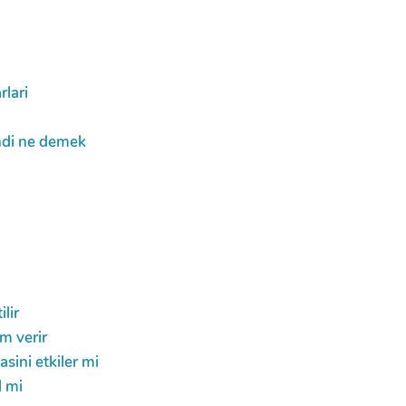
lari
andi ne demek
lir
m verir
ini etkiler mi
 mi