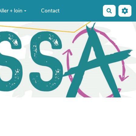
ller + loin
Contact
Recherche