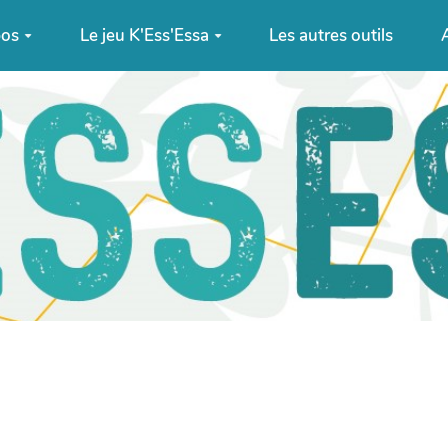
pos
Le jeu K'Ess'Essa
Les autres outils
A