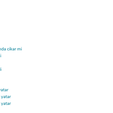
nda cikar mi
i
i
yatar
 yatar
 yatar