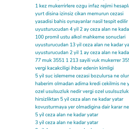
1 kez mukerrirlere ozgu infaz rejimi hesap
yurt disina izinsiz cikan memurun cezasi
yasadisi bahis oynayanlar nasil tespit edilir
uyusturucudan 4 yil 2 ay ceza alan ne kada
100 promil ustu alkol mahkeme sonuclari
uyusturucudan 13 yil ceza alan ne kadar ya
uyusturucudan 2 yil 1 ay ceza alan ne kada
77 muk 3551 1 213 sayili vuk mukerrer 35
vergi kacakciligi ihbar edenin kimligi
5 yil suc islememe cezasi bozulursa ne olur
haberim olmadan adima kredi cekilmis ne 
ozel usulsuzluk nedir vergi ozel usulsuzluk
hirsizliktan 5 yil ceza alan ne kadar yatar
kovusturmaya yer olmadigina dair karar n
5 yil ceza alan ne kadar yatar
3 yil ceza alan ne kadar yatar