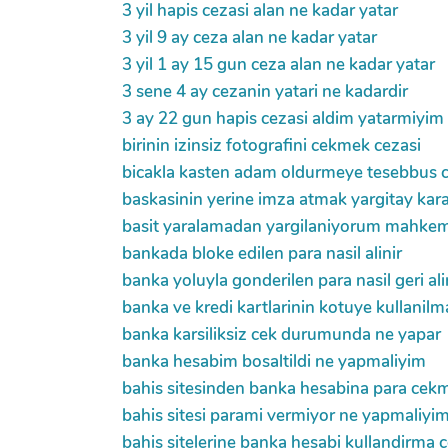
3 yil hapis cezasi alan ne kadar yatar
3 yil 9 ay ceza alan ne kadar yatar
3 yil 1 ay 15 gun ceza alan ne kadar yatar
3 sene 4 ay cezanin yatari ne kadardir
3 ay 22 gun hapis cezasi aldim yatarmiyim
birinin izinsiz fotografini cekmek cezasi
bicakla kasten adam oldurmeye tesebbus ce
baskasinin yerine imza atmak yargitay kara
basit yaralamadan yargilaniyorum mahkem
bankada bloke edilen para nasil alinir
banka yoluyla gonderilen para nasil geri ali
banka ve kredi kartlarinin kotuye kullanilm
banka karsiliksiz cek durumunda ne yapar
banka hesabim bosaltildi ne yapmaliyim
bahis sitesinden banka hesabina para cek
bahis sitesi parami vermiyor ne yapmaliyi
bahis sitelerine banka hesabi kullandirma 