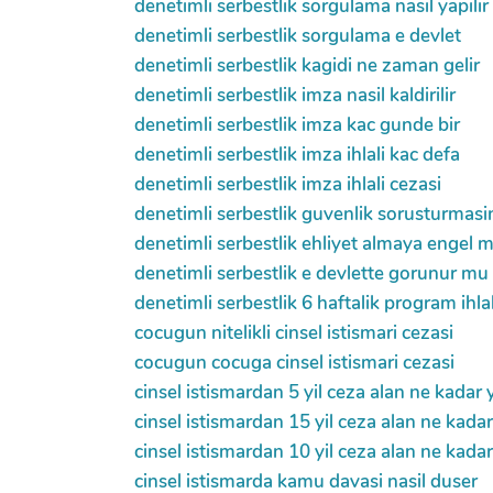
denetimli serbestlik sorgulama nasil yapilir
denetimli serbestlik sorgulama e devlet
denetimli serbestlik kagidi ne zaman gelir
denetimli serbestlik imza nasil kaldirilir
denetimli serbestlik imza kac gunde bir
denetimli serbestlik imza ihlali kac defa
denetimli serbestlik imza ihlali cezasi
denetimli serbestlik guvenlik sorusturmasi
denetimli serbestlik ehliyet almaya engel m
denetimli serbestlik e devlette gorunur mu
denetimli serbestlik 6 haftalik program ihlal
cocugun nitelikli cinsel istismari cezasi
cocugun cocuga cinsel istismari cezasi
cinsel istismardan 5 yil ceza alan ne kadar 
cinsel istismardan 15 yil ceza alan ne kadar
cinsel istismardan 10 yil ceza alan ne kadar
cinsel istismarda kamu davasi nasil duser