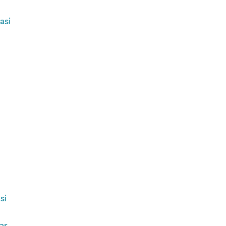
asi
si
ar